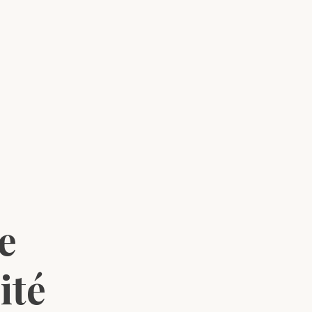
e
ité