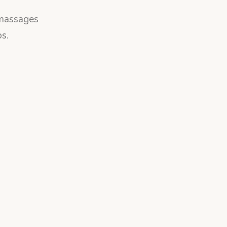
 massages
s.